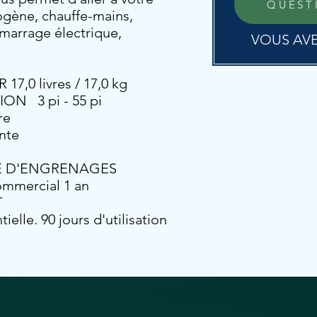
LIVRAISON O
QUEST
ogène, chauffe-mains,
VOTRE CONV
émarrage électrique,
VOUS AVE
POUR LA LIVR
COMMUNIQUE
,0 livres / 17,0 kg
LIVRAISON G
N 3 pi - 55 pi
RAYON DE 20
re
PRODUITS IT
nte
AVEC NOUS PO
TE D'ENGRENAGES
mmercial 1 an
T
tielle. 90 jours d'utilisation