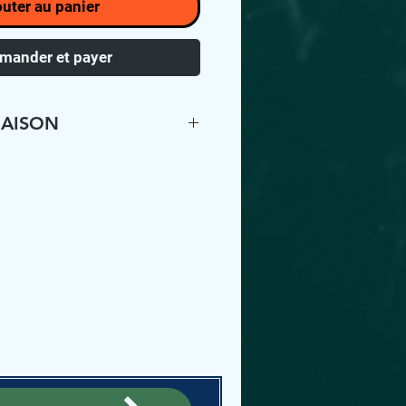
outer au panier
ander et payer
RAISON
ST ÉLIGIBLE À LA
ET À LA LIVRAISON
NS UN RAYON DE 20
OU POUR LE
N MAGASIN. OPTION
 APRÈS AVOIR
TRE ACHAT, NOUS
EN CONTACT AVEC
'ORGANISER LA