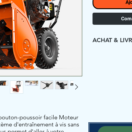
Aj
Comm
ACHAT & LIV
CE PRODUIT E
PRÉPARATION 
GRATUITE DA
KILOMÈTRES 
RAMASSAGE E
PLUS RAPIDE.
COMPLÉTÉ VO
ENTRERONS 
bouton-poussoir facile Moteur
VOUS AFIN D
tème d'entraînement à vis sans
us permet d'aller à votre