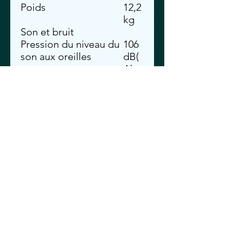
Poids
12,2
kg
Son et bruit
Pression du niveau du
106
son aux oreilles
dB(
A)
Niveau sonore mesuré
113
dB(
A)
Niveau de puissance
115
acoustique guarantie
dB(
(Lwa)
A)
ACHAT & LIVRAISON
CE PRODUIT EST POUR
RAMASSAGE EN
MAGASIN OU