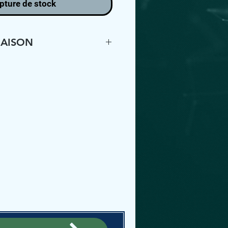
pture de stock
RAISON
EST POUR RAMASSAGE
OU LIVRAISON. EN
ON, LE PRODUIT EST
E ORIGINALE. LE
 À LA RESPONSABILITÉ
EUILLEZ
R AVEC NOUS POUR
ISION.