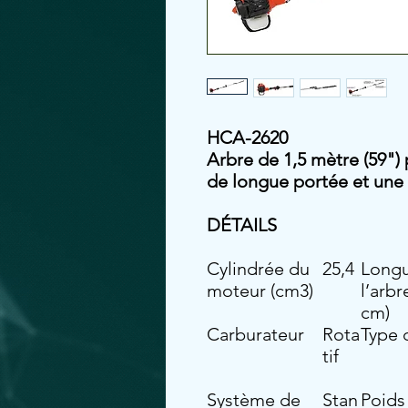
HCA-2620
Arbre de 1,5 mètre (59"
de longue portée et une 
DÉTAILS
Cylindrée du
25,4
Longu
moteur (cm3)
l’arbr
cm)
Carburateur
Rota
Type 
tif
Système de
Stan
Poids