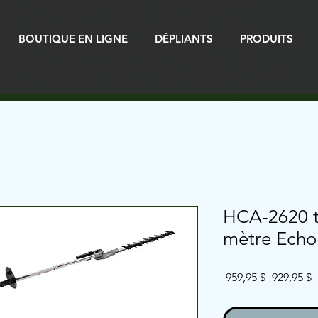
BOUTIQUE EN LIGNE
DÉPLIANTS
PRODUITS
HCA-2620 ta
mètre Echo
Prix
P
 959,95 $ 
929,95 $
original
p