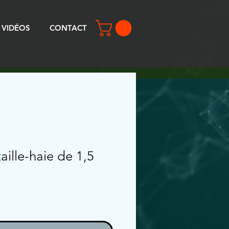
VIDÉOS
CONTACT
ille-haie de 1,5
rix
romotionnel