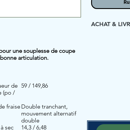
Ru
ACHAT & LIV
CE PRODUIT 
EN MAGASIN 
) pour une souplesse de coupe
MODE LIVRAIS
bonne articulation.
DANS SA BOIT
MONTAGE EST
DU CLIENT. V
eur de
59 / 149,86
COMMUNIQUE
e (po /
PLUS DE PRÉC
de fraise
Double tranchant,
mouvement alternatif
double
 à sec
14,3 / 6,48