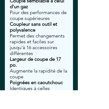
Couple semblable à celui
d'un gaz
Pour des performances de
coupe supérieures
Coupleur sans outil et
polyvalence
Permet des changements
rapides et faciles sur
jusqu'à 16 accessoires
différentes
Largeur de coupe de 17
po.
Augmente la rapidité de la
coupe
Poignées en caoutchouc
Identiques à celles
utilisées sur les coupe-
herbes à gaz d'ECHO
Trois réglages de vitesse