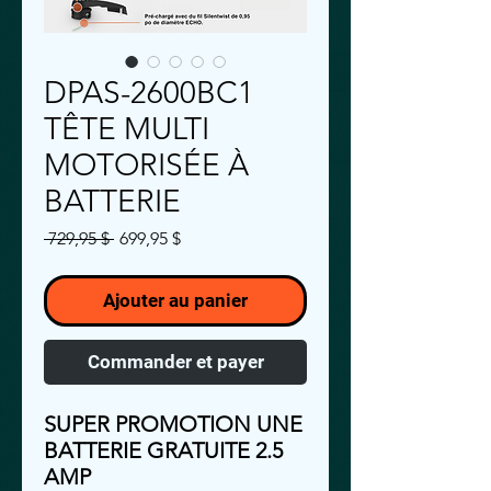
DPAS-2600BC1
TÊTE MULTI
MOTORISÉE À
BATTERIE
Prix
Prix
 729,95 $ 
699,95 $
original
promotionnel
Ajouter au panier
Commander et payer
SUPER PROMOTION UNE
BATTERIE GRATUITE 2.5
AMP